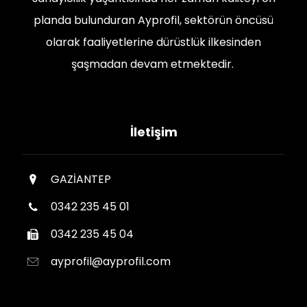
planda bulunduran Ayprofil, sektörün öncüsü
olarak faaliyetlerine dürüstlük ilkesinden
şaşmadan devam etmektedir.
İletişim
GAZİANTEP
0342 235 45 01
0342 235 45 04
ayprofil@ayprofil.com