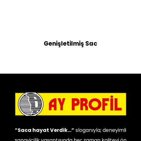
Genişletilmiş Sac
”Saca hayat Verdik…”
sloganıyla; deneyimli
sanayicilik yaşantısında her zaman kaliteyi ön