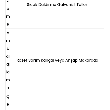
z
Sıcak Daldırma Galvanizli Teller
e
m
e
A
m
b
al
Rozet Sarım Kangal veya Ahşap Makarada
aj
la
m
a
Ç
e