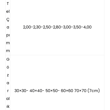
T
el
Ç
a
2,00-2,30-2,50-2,80-3,00-3,50-4,00
pı
m
m
G
ö
z
a
r
30×30- 40×40- 50×50- 60×60 70×70 (7cm)
al
ık